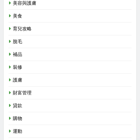
美容與護膚
美食
育兒攻略
脫毛
補品
裝修
護膚
財富管理
貸款
購物
運動