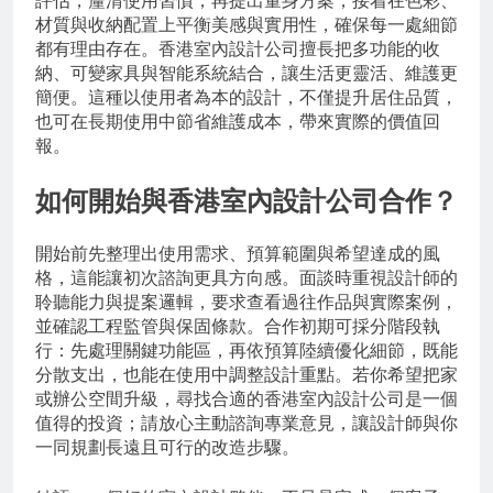
材質與收納配置上平衡美感與實用性，確保每一處細節
都有理由存在。香港室內設計公司擅長把多功能的收
納、可變家具與智能系統結合，讓生活更靈活、維護更
簡便。這種以使用者為本的設計，不僅提升居住品質，
也可在長期使用中節省維護成本，帶來實際的價值回
報。
如何開始與香港室內設計公司合作？
開始前先整理出使用需求、預算範圍與希望達成的風
格，這能讓初次諮詢更具方向感。面談時重視設計師的
聆聽能力與提案邏輯，要求查看過往作品與實際案例，
並確認工程監管與保固條款。合作初期可採分階段執
行：先處理關鍵功能區，再依預算陸續優化細節，既能
分散支出，也能在使用中調整設計重點。若你希望把家
或辦公空間升級，尋找合適的香港室內設計公司是一個
值得的投資；請放心主動諮詢專業意見，讓設計師與你
一同規劃長遠且可行的改造步驟。