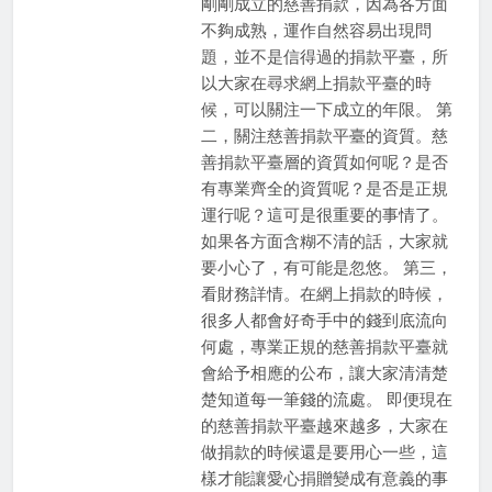
剛剛成立的慈善捐款，因為各方面
不夠成熟，運作自然容易出現問
題，並不是信得過的捐款平臺，所
以大家在尋求網上捐款平臺的時
候，可以關注一下成立的年限。 第
二，關注慈善捐款平臺的資質。慈
善捐款平臺層的資質如何呢？是否
有專業齊全的資質呢？是否是正規
運行呢？這可是很重要的事情了。
如果各方面含糊不清的話，大家就
要小心了，有可能是忽悠。 第三，
看財務詳情。在網上捐款的時候，
很多人都會好奇手中的錢到底流向
何處，專業正規的慈善捐款平臺就
會給予相應的公布，讓大家清清楚
楚知道每一筆錢的流處。 即便現在
的慈善捐款平臺越來越多，大家在
做捐款的時候還是要用心一些，這
樣才能讓愛心捐贈變成有意義的事