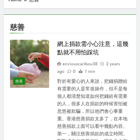
慈善
網上捐款需小心注意，這幾
點就不用怕踩坑
enviouscaribou38
2 years
ago
0
1 min
對於有愛心的人來說，把錢捐贈給
慈善
有需要的人是常規操作，但不是每
個人都清楚知道如何把錢給有需要
的人，很多人在捐款的時候害怕被
忽悠被欺騙，所以他們會心事重
重。香港慈善捐款太多了，在本地
慈善捐款上面可以看中幾點內容。
第一，關注慈善捐款的成立時間。