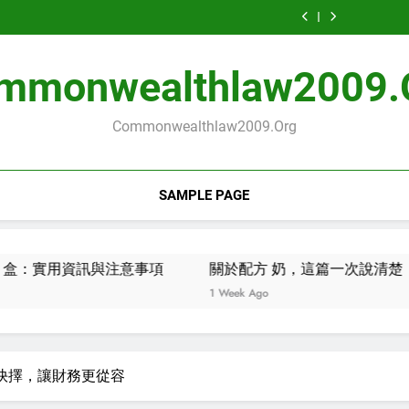
蝶
記
港
攻
蝶
記
港
全
蝴
酥
服
幼
略：
酥
服
幼
攻
蝶
禮
務，
稚
你
禮
務，
稚
略：
酥
盒：
這
園，
需
盒：
這
園，
你
禮
實
篇
這
要
實
篇
這
mmonwealthlaw2009.
需
盒：
用
一
篇
知
用
一
篇
要
實
資
次
一
道
資
次
一
知
用
訊
說
次
的
訊
說
次
道
資
Commonwealthlaw2009.org
與
清
說
重
與
清
說
的
訊
注
楚
清
點
注
楚
清
重
與
意
楚
意
楚
點
注
事
事
意
項
項
事
SAMPLE PAGE
項
訊與注意事項
關於配方 奶，這篇一次說清楚
關於學
1 Week Ago
2 Months
抉擇，讓財務更從容