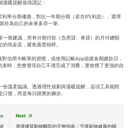
個溫暖提醒值得謹記：
零利率分期優惠，對比一年期分期（若含8%利息），選擇
相當於為自己的未來多存一筆。
家一致建議，所有分期付款（含房貸、車貸）的月付總額
定的現金流，避免過度槓桿。
核對信用卡帳單的習慣，或使用記帳App追蹤各期繳款日，
結束時，您會發現自己不僅完成了消費，更收穫了更強的自
一份溫柔協議。透過理性規劃與溫暖提醒，這項工具能陪
是口號，而是每日踏實的腳步。
s:
Next:
道
選擇優質動物醫院的完整指南：守護寵物健康的關