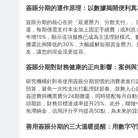
簽賬分期的運作原理：以數據揭開便利真
簽賬分期的核心在於「延遲壓力、分散支付」。
還，每期僅需支付本金加上固定手續費（或利息）
年增15%，顯示這項服務已成為主流理財模式。
攤還比例降低約30%，大幅緩解短期資金壓力
友，讓您的現金流更從容。
簽賬分期對財務健康的正向影響：案例與
研究機構針對有使用簽賬分期習慣的消費者進行
預算，避免一次性支出打亂理財節奏。鼓舞人心
簽證費與機票費分24期攤還，同時搭配每月自
頭期款，財務目標達成率提升25%。此外，聯
免滯納金，信用評分平均提高50點，為未來的
善用簽賬分期的三大溫暖提醒：用數字守