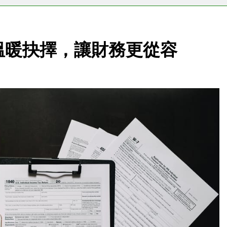
溫暖抉擇，讓財務更從容