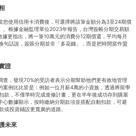
相
當您使用信用卡消費後，可選擇將該筆金額分為3至24期償
。根據金融監理單位2023年報告，台灣簽帳分期交易額
數據更指出，將一筆10萬元的消費分12期償還，平均每月
。換句話說，簽賬分期並非「多花錢」，而是把時間當作盟
實證
調查，發現70%的受訪者表示分期幫助他們更有效地管理
的案例比比皆是：例如一位月薪4萬的小資族，透過將留學
動扣款，不僅準時完成進修計畫，更在半年後成功存到購屋
徵中心數據顯示，按時繳納分期款項並搭配自動扣款，可避
貸款或投資鋪設更寬廣的道路。
護未來