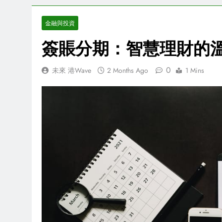
金融與投資
簽賬分期：智慧理財的
0
未來 港Wave
2 Months Ago
1 Mins