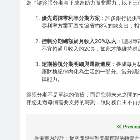
為了讓簽賬分期真正成為助力而非壓力，以下三
優先選擇零利率分期方案
：許多銀行提供
零利率方案可直接節省約8%的總支出，
控制分期總額於月收入20%以內
：理財專
不宜超過月收入的20%，如此才能維持穩
定期檢視分期明細與還款進度
：養成每月
讓財務紀律內化為生活的一部分。當分期
律能力。
簽賬分期不是單純的借貸，而是您與未來之間的
伴您走過每個需要支持的時刻，讓財務自主不再
Previou
Post
navigation
香港室內設計：從空間限制到美學實現的轉變之