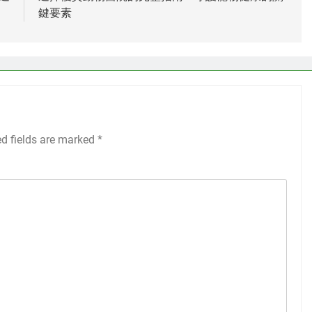
鍵要素
ed fields are marked
*